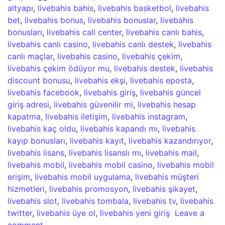
altyapı
,
livebahis bahis
,
livebahis basketbol
,
livebahis
bet
,
livebahis bonus
,
livebahis bonuslar
,
livebahis
bonusları
,
livebahis call center
,
livebahis canlı bahis
,
livebahis canlı casino
,
livebahis canlı destek
,
livebahis
canlı maçlar
,
livebahis casino
,
livebahis çekim
,
livebahis çekim ödüyor mu
,
livebahis destek
,
livebahis
discount bonusu
,
livebahis ekşi
,
livebahis eposta
,
livebahis facebook
,
livebahis giriş
,
livebahis güncel
giriş adresi
,
livebahis güvenilir mi
,
livebahis hesap
kapatma
,
livebahis iletişim
,
livebahis instagram
,
livebahis kaç oldu
,
livebahis kapandı mı
,
livebahis
kayıp bonusları
,
livebahis kayıt
,
livebahis kazandırıyor
,
livebahis lisans
,
livebahis lisanslı mı
,
livebahis mail
,
livebahis mobil
,
livebahis mobil casino
,
livebahis mobil
erişim
,
livebahis mobil uygulama
,
livebahis müşteri
hizmetleri
,
livebahis promosyon
,
livebahis şikayet
,
livebahis slot
,
livebahis tombala
,
livebahis tv
,
livebahis
twitter
,
livebahis üye ol
,
livebahis yeni giriş
Leave a
on Livebahis Son Giriş Adresi