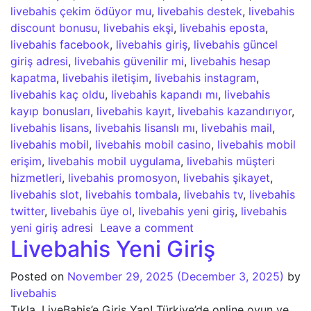
livebahis çekim ödüyor mu
,
livebahis destek
,
livebahis
discount bonusu
,
livebahis ekşi
,
livebahis eposta
,
livebahis facebook
,
livebahis giriş
,
livebahis güncel
giriş adresi
,
livebahis güvenilir mi
,
livebahis hesap
kapatma
,
livebahis iletişim
,
livebahis instagram
,
livebahis kaç oldu
,
livebahis kapandı mı
,
livebahis
kayıp bonusları
,
livebahis kayıt
,
livebahis kazandırıyor
,
livebahis lisans
,
livebahis lisanslı mı
,
livebahis mail
,
livebahis mobil
,
livebahis mobil casino
,
livebahis mobil
erişim
,
livebahis mobil uygulama
,
livebahis müşteri
hizmetleri
,
livebahis promosyon
,
livebahis şikayet
,
livebahis slot
,
livebahis tombala
,
livebahis tv
,
livebahis
twitter
,
livebahis üye ol
,
livebahis yeni giriş
,
livebahis
on Livebahis Giriş Adr
yeni giriş adresi
Leave a comment
Livebahis Yeni Giriş
Posted on
November 29, 2025
(December 3, 2025)
by
livebahis
Tıkla, LiveBahis’e Giriş Yap! Türkiye’de online oyun ve