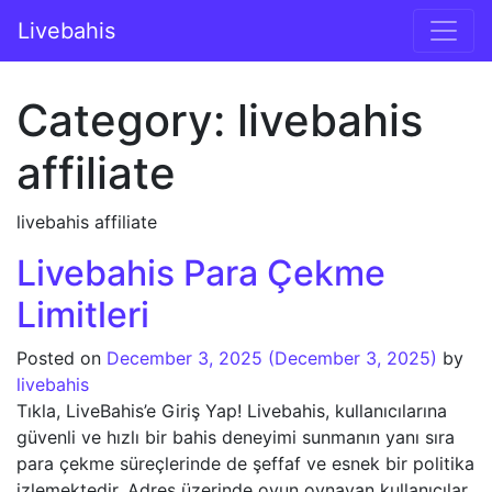
Skip to content
Livebahis
Main Navigation
Category:
livebahis
affiliate
livebahis affiliate
Livebahis Para Çekme
Limitleri
Posted on
December 3, 2025
(December 3, 2025)
by
livebahis
Tıkla, LiveBahis’e Giriş Yap! Livebahis, kullanıcılarına
güvenli ve hızlı bir bahis deneyimi sunmanın yanı sıra
para çekme süreçlerinde de şeffaf ve esnek bir politika
izlemektedir. Adres üzerinde oyun oynayan kullanıcılar