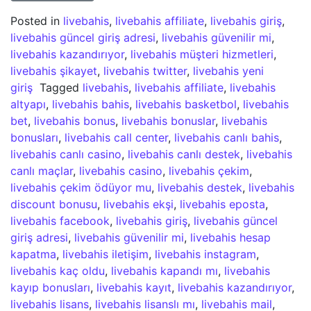
Posted in
livebahis
,
livebahis affiliate
,
livebahis giriş
,
livebahis güncel giriş adresi
,
livebahis güvenilir mi
,
livebahis kazandırıyor
,
livebahis müşteri hizmetleri
,
livebahis şikayet
,
livebahis twitter
,
livebahis yeni
giriş
Tagged
livebahis
,
livebahis affiliate
,
livebahis
altyapı
,
livebahis bahis
,
livebahis basketbol
,
livebahis
bet
,
livebahis bonus
,
livebahis bonuslar
,
livebahis
bonusları
,
livebahis call center
,
livebahis canlı bahis
,
livebahis canlı casino
,
livebahis canlı destek
,
livebahis
canlı maçlar
,
livebahis casino
,
livebahis çekim
,
livebahis çekim ödüyor mu
,
livebahis destek
,
livebahis
discount bonusu
,
livebahis ekşi
,
livebahis eposta
,
livebahis facebook
,
livebahis giriş
,
livebahis güncel
giriş adresi
,
livebahis güvenilir mi
,
livebahis hesap
kapatma
,
livebahis iletişim
,
livebahis instagram
,
livebahis kaç oldu
,
livebahis kapandı mı
,
livebahis
kayıp bonusları
,
livebahis kayıt
,
livebahis kazandırıyor
,
livebahis lisans
,
livebahis lisanslı mı
,
livebahis mail
,