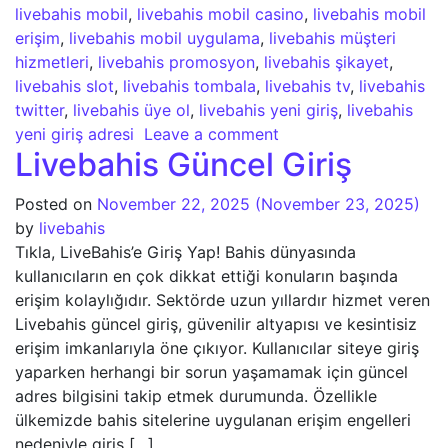
livebahis mobil
,
livebahis mobil casino
,
livebahis mobil
erişim
,
livebahis mobil uygulama
,
livebahis müşteri
hizmetleri
,
livebahis promosyon
,
livebahis şikayet
,
livebahis slot
,
livebahis tombala
,
livebahis tv
,
livebahis
twitter
,
livebahis üye ol
,
livebahis yeni giriş
,
livebahis
on Livebahis Üyelik Av
yeni giriş adresi
Leave a comment
Livebahis Güncel Giriş
Posted on
November 22, 2025
(November 23, 2025)
by
livebahis
Tıkla, LiveBahis’e Giriş Yap! Bahis dünyasında
kullanıcıların en çok dikkat ettiği konuların başında
erişim kolaylığıdır. Sektörde uzun yıllardır hizmet veren
Livebahis güncel giriş, güvenilir altyapısı ve kesintisiz
erişim imkanlarıyla öne çıkıyor. Kullanıcılar siteye giriş
yaparken herhangi bir sorun yaşamamak için güncel
adres bilgisini takip etmek durumunda. Özellikle
ülkemizde bahis sitelerine uygulanan erişim engelleri
nedeniyle giriş […]