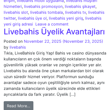
erişim
,
livebahis mobil uygulama
,
livebahis müşteri
hizmetleri
,
livebahis promosyon
,
livebahis şikayet
,
livebahis slot
,
livebahis tombala
,
livebahis tv
,
livebahis
twitter
,
livebahis üye ol
,
livebahis yeni giriş
,
livebahis
on Livebahis Güncel Gi
yeni giriş adresi
Leave a comment
Livebahis Üyelik Avantajları
Posted on
November 22, 2025
(November 23, 2025)
by
livebahis
Tıkla, LiveBahis’e Giriş Yap! Bahis ve casino dünyasında
kullanıcıların en çok önem verdiği noktaların başında
güvenilirlik yüksek oranlar ve zengin içerikler yer alır.
Livebahis bu alanda öne çıkan markalardan biri olarak
uzun süredir hizmet veriyor. Platformun sunduğu
avantajlar sadece oyun çeşitliliğiyle sınırlı kalmaz, aynı
zamanda kullanıcıların üyelik sürecinde elde ettikleri
ayrıcalıklarla da fark yaratır. Üyelik […]
from Livebahis Üyelik Avantajları
Read More…