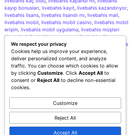
livebahis kaç oldu
,
livebahis kapandı mı
,
livebahis
kayıp bonusları
,
livebahis kayıt
,
livebahis kazandırıyor
,
livebahis lisans
,
livebahis lisanslı mı
,
livebahis mail
,
livebahis mobil
,
livebahis mobil casino
,
livebahis mobil
erişim
,
livebahis mobil uygulama
,
livebahis müşteri
hizmetleri
,
livebahis promosyon
,
livebahis şikayet
,
We respect your privacy
livebahis slot
,
livebahis tombala
,
livebahis tv
,
livebahis
Cookies help us improve your experience,
twitter
,
livebahis üye ol
,
livebahis yeni giriş
,
livebahis
on Livebahis Güncel Gi
deliver personalized content, and analyze
yeni giriş adresi
Leave a comment
Son Yazılar
traffic. You can choose which cookies to allow
by clicking
Customize
. Click
Accept All
to
Livebahis Para Çekme Limitleri
consent or
Reject All
to decline non-essential
Livebahis Giriş Adresi
cookies.
Livebahis Yeni Giriş
Livebahis Son Giriş Adresi
Customize
Livebahis Güncel Giriş Adresi
Reject All
Accept All