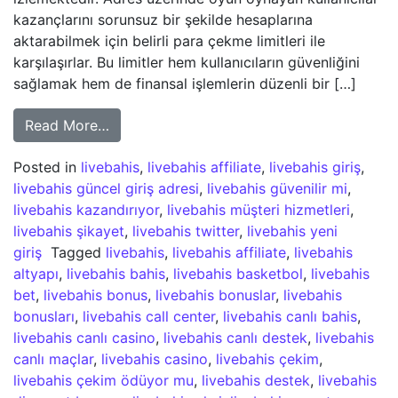
kazançlarını sorunsuz bir şekilde hesaplarına
aktarabilmek için belirli para çekme limitleri ile
karşılaşırlar. Bu limitler hem kullanıcıların güvenliğini
sağlamak hem de finansal işlemlerin düzenli bir […]
from Livebahis Para Çekme Limitleri
Read More…
Posted in
livebahis
,
livebahis affiliate
,
livebahis giriş
,
livebahis güncel giriş adresi
,
livebahis güvenilir mi
,
livebahis kazandırıyor
,
livebahis müşteri hizmetleri
,
livebahis şikayet
,
livebahis twitter
,
livebahis yeni
giriş
Tagged
livebahis
,
livebahis affiliate
,
livebahis
altyapı
,
livebahis bahis
,
livebahis basketbol
,
livebahis
bet
,
livebahis bonus
,
livebahis bonuslar
,
livebahis
bonusları
,
livebahis call center
,
livebahis canlı bahis
,
livebahis canlı casino
,
livebahis canlı destek
,
livebahis
canlı maçlar
,
livebahis casino
,
livebahis çekim
,
livebahis çekim ödüyor mu
,
livebahis destek
,
livebahis