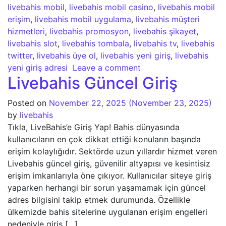
livebahis mobil
,
livebahis mobil casino
,
livebahis mobil
erişim
,
livebahis mobil uygulama
,
livebahis müşteri
hizmetleri
,
livebahis promosyon
,
livebahis şikayet
,
livebahis slot
,
livebahis tombala
,
livebahis tv
,
livebahis
twitter
,
livebahis üye ol
,
livebahis yeni giriş
,
livebahis
on Livebahis Üyelik Av
yeni giriş adresi
Leave a comment
Livebahis Güncel Giriş
Posted on
November 22, 2025
(November 23, 2025)
by
livebahis
Tıkla, LiveBahis’e Giriş Yap! Bahis dünyasında
kullanıcıların en çok dikkat ettiği konuların başında
erişim kolaylığıdır. Sektörde uzun yıllardır hizmet veren
Livebahis güncel giriş, güvenilir altyapısı ve kesintisiz
erişim imkanlarıyla öne çıkıyor. Kullanıcılar siteye giriş
yaparken herhangi bir sorun yaşamamak için güncel
adres bilgisini takip etmek durumunda. Özellikle
ülkemizde bahis sitelerine uygulanan erişim engelleri
nedeniyle giriş […]