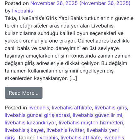
Posted on
November 26, 2025
(November 26, 2025)
by
livebahis
Tıkla, LiveBahis’e Giriş Yap! Bahis tutkunlarının güvenle
tercih ettiği siteler arasında yer alan Livebahis,
kullanıcılarına sunduğu kaliteli oyun seçenekleri ve
yüksek oranlarıyla öne çıkıyor. Güncel adres özellikle
canlı bahis ve casino deneyimini en üst seviyeye
taşımayı amaçlarken erişim konusunda zaman zaman
değişen giriş adresleriyle dikkat çekiyor. Bu değişim
tamamen kullanıcıların erişimini engelleyen dış
etkenlerden kaynaklanıyor. […]
from Livebahis Son Giriş Adresi
Read More…
Posted in
livebahis
,
livebahis affiliate
,
livebahis giriş
,
livebahis güncel giriş adresi
,
livebahis güvenilir mi
,
livebahis kazandırıyor
,
livebahis müşteri hizmetleri
,
livebahis şikayet
,
livebahis twitter
,
livebahis yeni
giriş
Tagged
livebahis
,
livebahis affiliate
,
livebahis