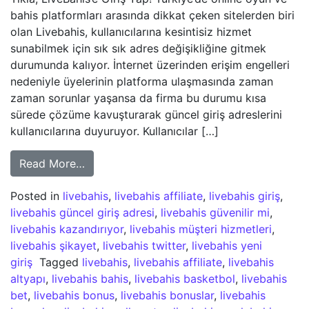
bahis platformları arasında dikkat çeken sitelerden biri
olan Livebahis, kullanıcılarına kesintisiz hizmet
sunabilmek için sık sık adres değişikliğine gitmek
durumunda kalıyor. İnternet üzerinden erişim engelleri
nedeniyle üyelerinin platforma ulaşmasında zaman
zaman sorunlar yaşansa da firma bu durumu kısa
sürede çözüme kavuşturarak güncel giriş adreslerini
kullanıcılarına duyuruyor. Kullanıcılar […]
from Livebahis Yeni Giriş
Read More…
Posted in
livebahis
,
livebahis affiliate
,
livebahis giriş
,
livebahis güncel giriş adresi
,
livebahis güvenilir mi
,
livebahis kazandırıyor
,
livebahis müşteri hizmetleri
,
livebahis şikayet
,
livebahis twitter
,
livebahis yeni
giriş
Tagged
livebahis
,
livebahis affiliate
,
livebahis
altyapı
,
livebahis bahis
,
livebahis basketbol
,
livebahis
bet
,
livebahis bonus
,
livebahis bonuslar
,
livebahis