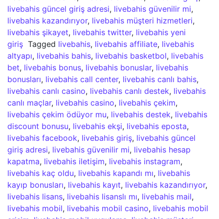
livebahis güncel giriş adresi
,
livebahis güvenilir mi
,
livebahis kazandırıyor
,
livebahis müşteri hizmetleri
,
livebahis şikayet
,
livebahis twitter
,
livebahis yeni
giriş
Tagged
livebahis
,
livebahis affiliate
,
livebahis
altyapı
,
livebahis bahis
,
livebahis basketbol
,
livebahis
bet
,
livebahis bonus
,
livebahis bonuslar
,
livebahis
bonusları
,
livebahis call center
,
livebahis canlı bahis
,
livebahis canlı casino
,
livebahis canlı destek
,
livebahis
canlı maçlar
,
livebahis casino
,
livebahis çekim
,
livebahis çekim ödüyor mu
,
livebahis destek
,
livebahis
discount bonusu
,
livebahis ekşi
,
livebahis eposta
,
livebahis facebook
,
livebahis giriş
,
livebahis güncel
giriş adresi
,
livebahis güvenilir mi
,
livebahis hesap
kapatma
,
livebahis iletişim
,
livebahis instagram
,
livebahis kaç oldu
,
livebahis kapandı mı
,
livebahis
kayıp bonusları
,
livebahis kayıt
,
livebahis kazandırıyor
,
livebahis lisans
,
livebahis lisanslı mı
,
livebahis mail
,
livebahis mobil
,
livebahis mobil casino
,
livebahis mobil