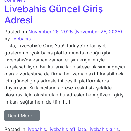
comment
Livebahis Güncel Giriş
Adresi
Posted on
November 26, 2025
(November 26, 2025)
by
livebahis
Tıkla, LiveBahis’e Giriş Yap! Türkiye’de faaliyet
gösteren birçok bahis platformunda olduğu gibi
Livebahis’da zaman zaman erişim engelleriyle
karşılaşabiliyor. Bu, kullanıcıların siteye ulaşımını geçici
olarak zorlaştırsa da firma her zaman aktif kalabilmek
için güncel giriş adreslerini çeşitli platformlarda
duyuruyor. Kullanıcıların adrese kesintisiz şekilde
ulaşması için oluşturulan bu adresler hem güvenli giriş
imkanı sağlar hem de tüm […]
from Livebahis Güncel Giriş Adresi
Read More…
Posted in
livebahis
,
livebahis affiliate
,
livebahis giriş
,