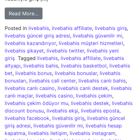
from Livebahis Güncel Giriş
Read More…
Posted in
livebahis
,
livebahis affiliate
,
livebahis giriş
,
livebahis güncel giriş adresi
,
livebahis güvenilir mi
,
livebahis kazandırıyor
,
livebahis müşteri hizmetleri
,
livebahis şikayet
,
livebahis twitter
,
livebahis yeni
giriş
Tagged
livebahis
,
livebahis affiliate
,
livebahis
altyapı
,
livebahis bahis
,
livebahis basketbol
,
livebahis
bet
,
livebahis bonus
,
livebahis bonuslar
,
livebahis
bonusları
,
livebahis call center
,
livebahis canlı bahis
,
livebahis canlı casino
,
livebahis canlı destek
,
livebahis
canlı maçlar
,
livebahis casino
,
livebahis çekim
,
livebahis çekim ödüyor mu
,
livebahis destek
,
livebahis
discount bonusu
,
livebahis ekşi
,
livebahis eposta
,
livebahis facebook
,
livebahis giriş
,
livebahis güncel
giriş adresi
,
livebahis güvenilir mi
,
livebahis hesap
kapatma
,
livebahis iletişim
,
livebahis instagram
,