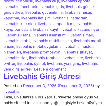
discount bonusu
,
livebahis ekşi
,
livebahis eposta
,
livebahis facebook
,
livebahis giriş
,
livebahis güncel
giriş adresi
,
livebahis güvenilir mi
,
livebahis hesap
kapatma
,
livebahis iletişim
,
livebahis instagram
,
livebahis kaç oldu
,
livebahis kapandı mı
,
livebahis
kayıp bonusları
,
livebahis kayıt
,
livebahis kazandırıyor
,
livebahis lisans
,
livebahis lisanslı mı
,
livebahis mail
,
livebahis mobil
,
livebahis mobil casino
,
livebahis mobil
erişim
,
livebahis mobil uygulama
,
livebahis müşteri
hizmetleri
,
livebahis promosyon
,
livebahis şikayet
,
livebahis slot
,
livebahis tombala
,
livebahis tv
,
livebahis
twitter
,
livebahis üye ol
,
livebahis yeni giriş
,
livebahis
on Livebahis Para Çek
yeni giriş adresi
Leave a comment
Livebahis Giriş Adresi
Posted on
December 3, 2025
(December 3, 2025)
by
livebahis
Tıkla, LiveBahis’e Giriş Yap! Türkiye’de online oyun ve
bahis siteleri kullanıcıların yoğun ilgisiyle hızla büyüyen