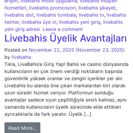
erişim
,
livebahis mobil uygulama
,
livebahis müşteri
hizmetleri
,
livebahis promosyon
,
livebahis şikayet
,
livebahis slot
,
livebahis tombala
,
livebahis tv
,
livebahis
twitter
,
livebahis üye ol
,
livebahis yeni giriş
,
livebahis
on Livebahis Güncel Gi
yeni giriş adresi
Leave a comment
Livebahis Üyelik Avantajları
Posted on
November 22, 2025
(November 23, 2025)
by
livebahis
Tıkla, LiveBahis’e Giriş Yap! Bahis ve casino dünyasında
kullanıcıların en çok önem verdiği noktaların başında
güvenilirlik yüksek oranlar ve zengin içerikler yer alır.
Livebahis bu alanda öne çıkan markalardan biri olarak
uzun süredir hizmet veriyor. Platformun sunduğu
avantajlar sadece oyun çeşitliliğiyle sınırlı kalmaz, aynı
zamanda kullanıcıların üyelik sürecinde elde ettikleri
ayrıcalıklarla da fark yaratır. Üyelik […]
from Livebahis Üyelik Avantajları
Read More…