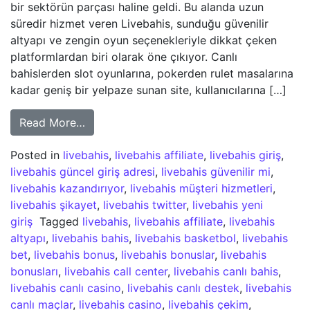
bir sektörün parçası haline geldi. Bu alanda uzun
süredir hizmet veren Livebahis, sunduğu güvenilir
altyapı ve zengin oyun seçenekleriyle dikkat çeken
platformlardan biri olarak öne çıkıyor. Canlı
bahislerden slot oyunlarına, pokerden rulet masalarına
kadar geniş bir yelpaze sunan site, kullanıcılarına […]
from Livebahis Giriş Adresi
Read More…
Posted in
livebahis
,
livebahis affiliate
,
livebahis giriş
,
livebahis güncel giriş adresi
,
livebahis güvenilir mi
,
livebahis kazandırıyor
,
livebahis müşteri hizmetleri
,
livebahis şikayet
,
livebahis twitter
,
livebahis yeni
giriş
Tagged
livebahis
,
livebahis affiliate
,
livebahis
altyapı
,
livebahis bahis
,
livebahis basketbol
,
livebahis
bet
,
livebahis bonus
,
livebahis bonuslar
,
livebahis
bonusları
,
livebahis call center
,
livebahis canlı bahis
,
livebahis canlı casino
,
livebahis canlı destek
,
livebahis
canlı maçlar
,
livebahis casino
,
livebahis çekim
,