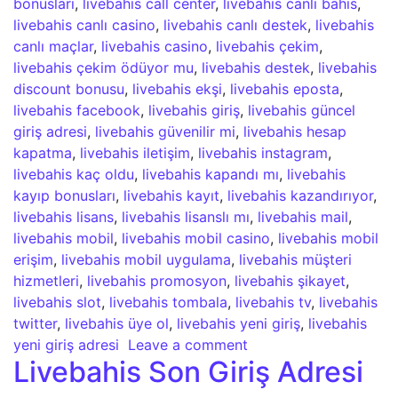
bonusları
,
livebahis call center
,
livebahis canlı bahis
,
livebahis canlı casino
,
livebahis canlı destek
,
livebahis
canlı maçlar
,
livebahis casino
,
livebahis çekim
,
livebahis çekim ödüyor mu
,
livebahis destek
,
livebahis
discount bonusu
,
livebahis ekşi
,
livebahis eposta
,
livebahis facebook
,
livebahis giriş
,
livebahis güncel
giriş adresi
,
livebahis güvenilir mi
,
livebahis hesap
kapatma
,
livebahis iletişim
,
livebahis instagram
,
livebahis kaç oldu
,
livebahis kapandı mı
,
livebahis
kayıp bonusları
,
livebahis kayıt
,
livebahis kazandırıyor
,
livebahis lisans
,
livebahis lisanslı mı
,
livebahis mail
,
livebahis mobil
,
livebahis mobil casino
,
livebahis mobil
erişim
,
livebahis mobil uygulama
,
livebahis müşteri
hizmetleri
,
livebahis promosyon
,
livebahis şikayet
,
livebahis slot
,
livebahis tombala
,
livebahis tv
,
livebahis
twitter
,
livebahis üye ol
,
livebahis yeni giriş
,
livebahis
on Livebahis Yeni Giri
yeni giriş adresi
Leave a comment
Livebahis Son Giriş Adresi