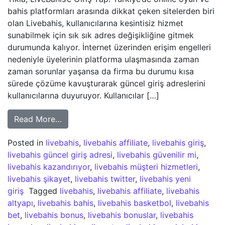
bahis platformları arasında dikkat çeken sitelerden biri
olan Livebahis, kullanıcılarına kesintisiz hizmet
sunabilmek için sık sık adres değişikliğine gitmek
durumunda kalıyor. İnternet üzerinden erişim engelleri
nedeniyle üyelerinin platforma ulaşmasında zaman
zaman sorunlar yaşansa da firma bu durumu kısa
sürede çözüme kavuşturarak güncel giriş adreslerini
kullanıcılarına duyuruyor. Kullanıcılar […]
from Livebahis Yeni Giriş
Read More…
Posted in
livebahis
,
livebahis affiliate
,
livebahis giriş
,
livebahis güncel giriş adresi
,
livebahis güvenilir mi
,
livebahis kazandırıyor
,
livebahis müşteri hizmetleri
,
livebahis şikayet
,
livebahis twitter
,
livebahis yeni
giriş
Tagged
livebahis
,
livebahis affiliate
,
livebahis
altyapı
,
livebahis bahis
,
livebahis basketbol
,
livebahis
bet
,
livebahis bonus
,
livebahis bonuslar
,
livebahis