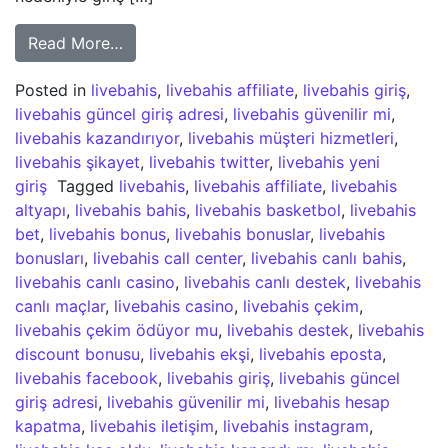
from Livebahis Güncel Giriş
Read More…
Posted in
livebahis
,
livebahis affiliate
,
livebahis giriş
,
livebahis güncel giriş adresi
,
livebahis güvenilir mi
,
livebahis kazandırıyor
,
livebahis müşteri hizmetleri
,
livebahis şikayet
,
livebahis twitter
,
livebahis yeni
giriş
Tagged
livebahis
,
livebahis affiliate
,
livebahis
altyapı
,
livebahis bahis
,
livebahis basketbol
,
livebahis
bet
,
livebahis bonus
,
livebahis bonuslar
,
livebahis
bonusları
,
livebahis call center
,
livebahis canlı bahis
,
livebahis canlı casino
,
livebahis canlı destek
,
livebahis
canlı maçlar
,
livebahis casino
,
livebahis çekim
,
livebahis çekim ödüyor mu
,
livebahis destek
,
livebahis
discount bonusu
,
livebahis ekşi
,
livebahis eposta
,
livebahis facebook
,
livebahis giriş
,
livebahis güncel
giriş adresi
,
livebahis güvenilir mi
,
livebahis hesap
kapatma
,
livebahis iletişim
,
livebahis instagram
,