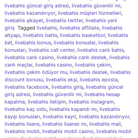
livebahis güncel giriş adresi
,
livebahis güvenilir mi
,
livebahis kazandırıyor
,
livebahis müşteri hizmetleri
,
livebahis şikayet
,
livebahis twitter
,
livebahis yeni
giriş
Tagged
livebahis
,
livebahis affiliate
,
livebahis
altyapı
,
livebahis bahis
,
livebahis basketbol
,
livebahis
bet
,
livebahis bonus
,
livebahis bonuslar
,
livebahis
bonusları
,
livebahis call center
,
livebahis canlı bahis
,
livebahis canlı casino
,
livebahis canlı destek
,
livebahis
canlı maçlar
,
livebahis casino
,
livebahis çekim
,
livebahis çekim ödüyor mu
,
livebahis destek
,
livebahis
discount bonusu
,
livebahis ekşi
,
livebahis eposta
,
livebahis facebook
,
livebahis giriş
,
livebahis güncel
giriş adresi
,
livebahis güvenilir mi
,
livebahis hesap
kapatma
,
livebahis iletişim
,
livebahis instagram
,
livebahis kaç oldu
,
livebahis kapandı mı
,
livebahis
kayıp bonusları
,
livebahis kayıt
,
livebahis kazandırıyor
,
livebahis lisans
,
livebahis lisanslı mı
,
livebahis mail
,
livebahis mobil
,
livebahis mobil casino
,
livebahis mobil