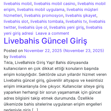
livebahis mobil
,
livebahis mobil casino
,
livebahis mobil
erişim
,
livebahis mobil uygulama
,
livebahis müşteri
hizmetleri
,
livebahis promosyon
,
livebahis şikayet
,
livebahis slot
,
livebahis tombala
,
livebahis tv
,
livebahis
twitter
,
livebahis üye ol
,
livebahis yeni giriş
,
livebahis
on Livebahis Üyelik Av
yeni giriş adresi
Leave a comment
Livebahis Güncel Giriş
Posted on
November 22, 2025
(November 23, 2025)
by
livebahis
Tıkla, LiveBahis’e Giriş Yap! Bahis dünyasında
kullanıcıların en çok dikkat ettiği konuların başında
erişim kolaylığıdır. Sektörde uzun yıllardır hizmet veren
Livebahis güncel giriş, güvenilir altyapısı ve kesintisiz
erişim imkanlarıyla öne çıkıyor. Kullanıcılar siteye giriş
yaparken herhangi bir sorun yaşamamak için güncel
adres bilgisini takip etmek durumunda. Özellikle
ülkemizde bahis sitelerine uygulanan erişim engelleri
nedeniyle giriş […]