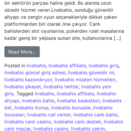
bir sektörün parçası haline geldi. Bu alanda uzun
süredir hizmet veren Livebahis, sunduğu güvenilir
altyapı ve zengin oyun seçenekleriyle dikkat çeken
platformlardan biri olarak öne çıkıyor. Canlı
bahislerden slot oyunlarına, pokerden rulet masalarına
kadar geniş bir yelpaze sunan site, kullanıcılarına […]
from Livebahis Giriş Adresi
Read More…
Posted in
livebahis
,
livebahis affiliate
,
livebahis giriş
,
livebahis güncel giriş adresi
,
livebahis güvenilir mi
,
livebahis kazandırıyor
,
livebahis müşteri hizmetleri
,
livebahis şikayet
,
livebahis twitter
,
livebahis yeni
giriş
Tagged
livebahis
,
livebahis affiliate
,
livebahis
altyapı
,
livebahis bahis
,
livebahis basketbol
,
livebahis
bet
,
livebahis bonus
,
livebahis bonuslar
,
livebahis
bonusları
,
livebahis call center
,
livebahis canlı bahis
,
livebahis canlı casino
,
livebahis canlı destek
,
livebahis
canlı maçlar
,
livebahis casino
,
livebahis çekim
,