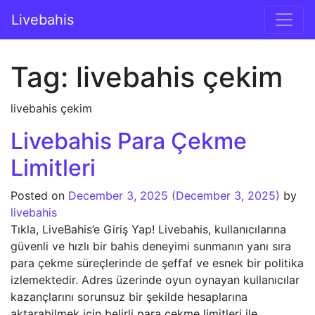
Skip to content
Livebahis
Main Navigation
Tag:
livebahis çekim
livebahis çekim
Livebahis Para Çekme
Limitleri
Posted on
December 3, 2025
(December 3, 2025)
by
livebahis
Tıkla, LiveBahis’e Giriş Yap! Livebahis, kullanıcılarına
güvenli ve hızlı bir bahis deneyimi sunmanın yanı sıra
para çekme süreçlerinde de şeffaf ve esnek bir politika
izlemektedir. Adres üzerinde oyun oynayan kullanıcılar
kazançlarını sorunsuz bir şekilde hesaplarına
aktarabilmek için belirli para çekme limitleri ile