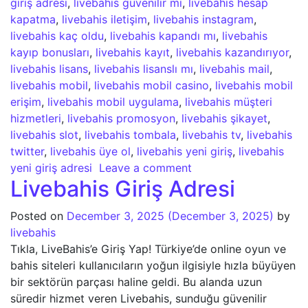
giriş adresi
,
livebahis güvenilir mi
,
livebahis hesap
kapatma
,
livebahis iletişim
,
livebahis instagram
,
livebahis kaç oldu
,
livebahis kapandı mı
,
livebahis
kayıp bonusları
,
livebahis kayıt
,
livebahis kazandırıyor
,
livebahis lisans
,
livebahis lisanslı mı
,
livebahis mail
,
livebahis mobil
,
livebahis mobil casino
,
livebahis mobil
erişim
,
livebahis mobil uygulama
,
livebahis müşteri
hizmetleri
,
livebahis promosyon
,
livebahis şikayet
,
livebahis slot
,
livebahis tombala
,
livebahis tv
,
livebahis
twitter
,
livebahis üye ol
,
livebahis yeni giriş
,
livebahis
on Livebahis Para Çek
yeni giriş adresi
Leave a comment
Livebahis Giriş Adresi
Posted on
December 3, 2025
(December 3, 2025)
by
livebahis
Tıkla, LiveBahis’e Giriş Yap! Türkiye’de online oyun ve
bahis siteleri kullanıcıların yoğun ilgisiyle hızla büyüyen
bir sektörün parçası haline geldi. Bu alanda uzun
süredir hizmet veren Livebahis, sunduğu güvenilir