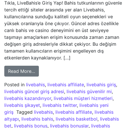
Tıkla, LiveBahis’e Giriş Yap! Bahis tutkunlarının güvenle
tercih ettiği siteler arasında yer alan Livebahis,
kullanıcılarına sunduğu kaliteli oyun seçenekleri ve
yüksek oranlarıyla öne çıkıyor. Güncel adres özellikle
canlı bahis ve casino deneyimini en üst seviyeye
taşımayı amaçlarken erişim konusunda zaman zaman
değişen giriş adresleriyle dikkat çekiyor. Bu değişim
tamamen kullanıcıların erişimini engelleyen dış
etkenlerden kaynaklanıyor. […]
from Livebahis Son Giriş Adresi
Read More…
Posted in
livebahis
,
livebahis affiliate
,
livebahis giriş
,
livebahis güncel giriş adresi
,
livebahis güvenilir mi
,
livebahis kazandırıyor
,
livebahis müşteri hizmetleri
,
livebahis şikayet
,
livebahis twitter
,
livebahis yeni
giriş
Tagged
livebahis
,
livebahis affiliate
,
livebahis
altyapı
,
livebahis bahis
,
livebahis basketbol
,
livebahis
bet
,
livebahis bonus
,
livebahis bonuslar
,
livebahis