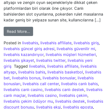
altyapı ve zengin oyun seçenekleriyle dikkat çeken
platformlardan biri olarak öne çıkıyor. Canlı
bahislerden slot oyunlarına, pokerden rulet masalarına
kadar geniş bir yelpaze sunan site, kullanıcılarına […]
from Livebahis Giriş Adresi
Read More…
Posted in
livebahis
,
livebahis affiliate
,
livebahis giriş
,
livebahis güncel giriş adresi
,
livebahis güvenilir mi
,
livebahis kazandırıyor
,
livebahis müşteri hizmetleri
,
livebahis şikayet
,
livebahis twitter
,
livebahis yeni
giriş
Tagged
livebahis
,
livebahis affiliate
,
livebahis
altyapı
,
livebahis bahis
,
livebahis basketbol
,
livebahis
bet
,
livebahis bonus
,
livebahis bonuslar
,
livebahis
bonusları
,
livebahis call center
,
livebahis canlı bahis
,
livebahis canlı casino
,
livebahis canlı destek
,
livebahis
canlı maçlar
,
livebahis casino
,
livebahis çekim
,
livebahis çekim ödüyor mu
,
livebahis destek
,
livebahis
discount bonusu
,
livebahis ekşi
,
livebahis eposta
,