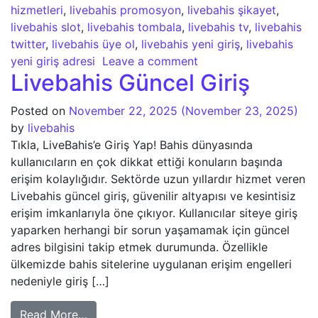
hizmetleri
,
livebahis promosyon
,
livebahis şikayet
,
livebahis slot
,
livebahis tombala
,
livebahis tv
,
livebahis
twitter
,
livebahis üye ol
,
livebahis yeni giriş
,
livebahis
on Livebahis Üyelik Av
yeni giriş adresi
Leave a comment
Livebahis Güncel Giriş
Posted on
November 22, 2025
(November 23, 2025)
by
livebahis
Tıkla, LiveBahis’e Giriş Yap! Bahis dünyasında
kullanıcıların en çok dikkat ettiği konuların başında
erişim kolaylığıdır. Sektörde uzun yıllardır hizmet veren
Livebahis güncel giriş, güvenilir altyapısı ve kesintisiz
erişim imkanlarıyla öne çıkıyor. Kullanıcılar siteye giriş
yaparken herhangi bir sorun yaşamamak için güncel
adres bilgisini takip etmek durumunda. Özellikle
ülkemizde bahis sitelerine uygulanan erişim engelleri
nedeniyle giriş […]
from Livebahis Güncel Giriş
Read More…