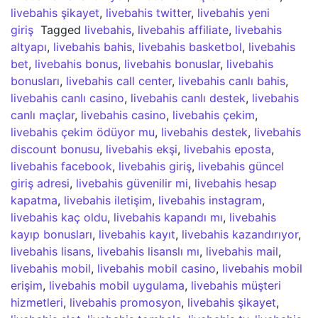
livebahis şikayet
,
livebahis twitter
,
livebahis yeni
giriş
Tagged
livebahis
,
livebahis affiliate
,
livebahis
altyapı
,
livebahis bahis
,
livebahis basketbol
,
livebahis
bet
,
livebahis bonus
,
livebahis bonuslar
,
livebahis
bonusları
,
livebahis call center
,
livebahis canlı bahis
,
livebahis canlı casino
,
livebahis canlı destek
,
livebahis
canlı maçlar
,
livebahis casino
,
livebahis çekim
,
livebahis çekim ödüyor mu
,
livebahis destek
,
livebahis
discount bonusu
,
livebahis ekşi
,
livebahis eposta
,
livebahis facebook
,
livebahis giriş
,
livebahis güncel
giriş adresi
,
livebahis güvenilir mi
,
livebahis hesap
kapatma
,
livebahis iletişim
,
livebahis instagram
,
livebahis kaç oldu
,
livebahis kapandı mı
,
livebahis
kayıp bonusları
,
livebahis kayıt
,
livebahis kazandırıyor
,
livebahis lisans
,
livebahis lisanslı mı
,
livebahis mail
,
livebahis mobil
,
livebahis mobil casino
,
livebahis mobil
erişim
,
livebahis mobil uygulama
,
livebahis müşteri
hizmetleri
,
livebahis promosyon
,
livebahis şikayet
,