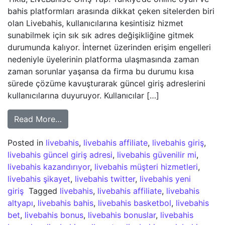
bahis platformları arasında dikkat çeken sitelerden biri
olan Livebahis, kullanıcılarına kesintisiz hizmet
sunabilmek için sık sık adres değişikliğine gitmek
durumunda kalıyor. İnternet üzerinden erişim engelleri
nedeniyle üyelerinin platforma ulaşmasında zaman
zaman sorunlar yaşansa da firma bu durumu kısa
sürede çözüme kavuşturarak güncel giriş adreslerini
kullanıcılarına duyuruyor. Kullanıcılar […]
from Livebahis Yeni Giriş
Read More…
Posted in
livebahis
,
livebahis affiliate
,
livebahis giriş
,
livebahis güncel giriş adresi
,
livebahis güvenilir mi
,
livebahis kazandırıyor
,
livebahis müşteri hizmetleri
,
livebahis şikayet
,
livebahis twitter
,
livebahis yeni
giriş
Tagged
livebahis
,
livebahis affiliate
,
livebahis
altyapı
,
livebahis bahis
,
livebahis basketbol
,
livebahis
bet
,
livebahis bonus
,
livebahis bonuslar
,
livebahis