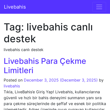
Skip to content
Livebahis
Main Navigation
Tag:
livebahis canlı
destek
livebahis canlı destek
Livebahis Para Çekme
Limitleri
Posted on
December 3, 2025
(December 3, 2025)
by
livebahis
Tıkla, LiveBahis’e Giriş Yap! Livebahis, kullanıcılarına
güvenli ve hızlı bir bahis deneyimi sunmanın yanı sıra
para çekme süreçlerinde de şeffaf ve esnek bir politika
izlemektedir. Adres üzerinde oyun oynayan kullanıcılar