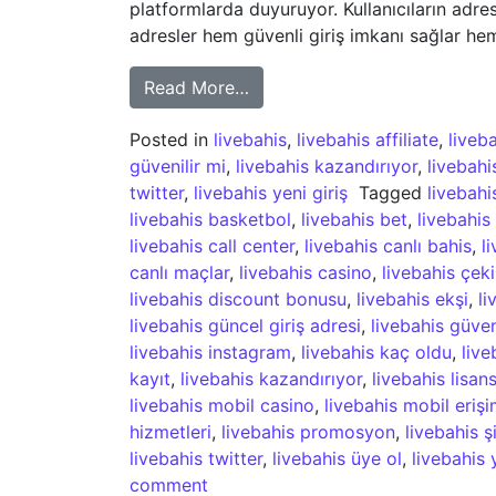
platformlarda duyuruyor. Kullanıcıların adres
adresler hem güvenli giriş imkanı sağlar h
from Livebahis Güncel Giriş A
Read More…
Posted in
livebahis
,
livebahis affiliate
,
liveba
güvenilir mi
,
livebahis kazandırıyor
,
livebahi
twitter
,
livebahis yeni giriş
Tagged
livebahi
livebahis basketbol
,
livebahis bet
,
livebahis
livebahis call center
,
livebahis canlı bahis
,
l
canlı maçlar
,
livebahis casino
,
livebahis çek
livebahis discount bonusu
,
livebahis ekşi
,
li
livebahis güncel giriş adresi
,
livebahis güven
livebahis instagram
,
livebahis kaç oldu
,
live
kayıt
,
livebahis kazandırıyor
,
livebahis lisan
livebahis mobil casino
,
livebahis mobil eriş
hizmetleri
,
livebahis promosyon
,
livebahis ş
livebahis twitter
,
livebahis üye ol
,
livebahis 
on Livebahis Güncel Giriş Adresi
comment