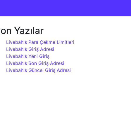
on Yazılar
Livebahis Para Çekme Limitleri
Livebahis Giriş Adresi
Livebahis Yeni Giriş
Livebahis Son Giriş Adresi
Livebahis Güncel Giriş Adresi