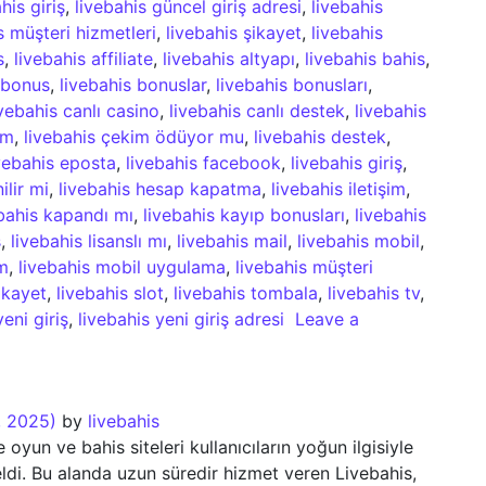
his giriş
,
livebahis güncel giriş adresi
,
livebahis
s müşteri hizmetleri
,
livebahis şikayet
,
livebahis
s
,
livebahis affiliate
,
livebahis altyapı
,
livebahis bahis
,
 bonus
,
livebahis bonuslar
,
livebahis bonusları
,
ivebahis canlı casino
,
livebahis canlı destek
,
livebahis
im
,
livebahis çekim ödüyor mu
,
livebahis destek
,
vebahis eposta
,
livebahis facebook
,
livebahis giriş
,
ilir mi
,
livebahis hesap kapatma
,
livebahis iletişim
,
bahis kapandı mı
,
livebahis kayıp bonusları
,
livebahis
s
,
livebahis lisanslı mı
,
livebahis mail
,
livebahis mobil
,
im
,
livebahis mobil uygulama
,
livebahis müşteri
ikayet
,
livebahis slot
,
livebahis tombala
,
livebahis tv
,
yeni giriş
,
livebahis yeni giriş adresi
Leave a
, 2025)
by
livebahis
e oyun ve bahis siteleri kullanıcıların yoğun ilgisiyle
eldi. Bu alanda uzun süredir hizmet veren Livebahis,