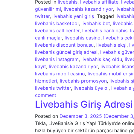
Posted in
livebahis
,
livebahis affiliate
,
liveba
güvenilir mi
,
livebahis kazandırıyor
,
livebahi
twitter
,
livebahis yeni giriş
Tagged
livebahi
livebahis basketbol
,
livebahis bet
,
livebahis
livebahis call center
,
livebahis canlı bahis
,
l
canlı maçlar
,
livebahis casino
,
livebahis çek
livebahis discount bonusu
,
livebahis ekşi
,
li
livebahis güncel giriş adresi
,
livebahis güven
livebahis instagram
,
livebahis kaç oldu
,
live
kayıt
,
livebahis kazandırıyor
,
livebahis lisan
livebahis mobil casino
,
livebahis mobil eriş
hizmetleri
,
livebahis promosyon
,
livebahis ş
livebahis twitter
,
livebahis üye ol
,
livebahis 
on Livebahis Para Çekme Limitleri
comment
Livebahis Giriş Adresi
Posted on
December 3, 2025
(December 3
Tıkla, LiveBahis’e Giriş Yap! Türkiye’de onlin
hızla büyüyen bir sektörün parçası haline g