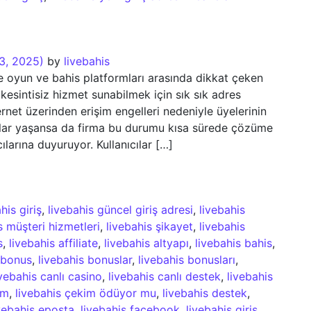
3, 2025)
by
livebahis
ine oyun ve bahis platformları arasında dikkat çeken
a kesintisiz hizmet sunabilmek için sık sık adres
rnet üzerinden erişim engelleri nedeniyle üyelerinin
ar yaşansa da firma bu durumu kısa sürede çözüme
ılarına duyuruyor. Kullanıcılar […]
his giriş
,
livebahis güncel giriş adresi
,
livebahis
s müşteri hizmetleri
,
livebahis şikayet
,
livebahis
s
,
livebahis affiliate
,
livebahis altyapı
,
livebahis bahis
,
 bonus
,
livebahis bonuslar
,
livebahis bonusları
,
ivebahis canlı casino
,
livebahis canlı destek
,
livebahis
im
,
livebahis çekim ödüyor mu
,
livebahis destek
,
vebahis eposta
,
livebahis facebook
,
livebahis giriş
,