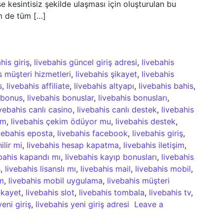
e kesintisiz şekilde ulaşması için oluşturulan bu
em de tüm […]
dresi
his giriş
,
livebahis güncel giriş adresi
,
livebahis
s müşteri hizmetleri
,
livebahis şikayet
,
livebahis
s
,
livebahis affiliate
,
livebahis altyapı
,
livebahis bahis
,
 bonus
,
livebahis bonuslar
,
livebahis bonusları
,
ivebahis canlı casino
,
livebahis canlı destek
,
livebahis
im
,
livebahis çekim ödüyor mu
,
livebahis destek
,
vebahis eposta
,
livebahis facebook
,
livebahis giriş
,
ilir mi
,
livebahis hesap kapatma
,
livebahis iletişim
,
bahis kapandı mı
,
livebahis kayıp bonusları
,
livebahis
s
,
livebahis lisanslı mı
,
livebahis mail
,
livebahis mobil
,
im
,
livebahis mobil uygulama
,
livebahis müşteri
ikayet
,
livebahis slot
,
livebahis tombala
,
livebahis tv
,
yeni giriş
,
livebahis yeni giriş adresi
Leave a